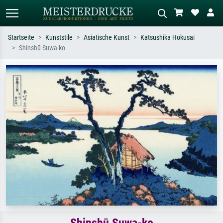
Startseite
Kunststile
Asiatische Kunst
Katsushika Hokusai
Shinshū Suwa-ko
Standardsuche
KI-Bildersuche
Suchen Sie nach Künstlern, Werktiteln
Beschreiben Sie die Szene – z.B. Grüne
oder Stilen – z.B. Monet,
Wiese, Abstrakt mit viel Rot, Dunkles
Sternennacht, Impressionismus, Welle
Ölgemälde, Stehender Akt neben einem
Hokusai, Akt.
Baum.
Shinshū Suwa-ko