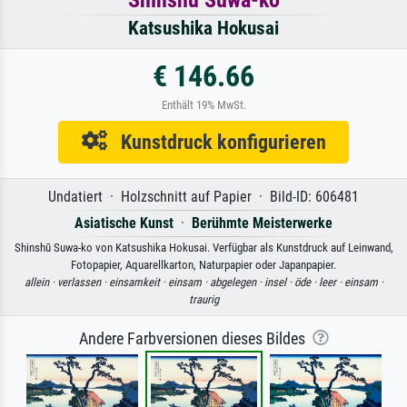
Katsushika Hokusai
€ 146.66
Enthält 19% MwSt.
Kunstdruck konfigurieren
Undatiert · Holzschnitt auf Papier · Bild-ID: 606481
Asiatische Kunst
·
Berühmte Meisterwerke
Shinshū Suwa-ko von Katsushika Hokusai. Verfügbar als Kunstdruck auf Leinwand,
Fotopapier, Aquarellkarton, Naturpapier oder Japanpapier.
allein ·
verlassen ·
einsamkeit ·
einsam ·
abgelegen ·
insel ·
öde ·
leer ·
einsam ·
traurig
Andere Farbversionen dieses Bildes