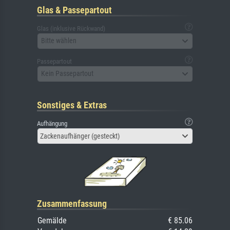
Glas & Passepartout
Glas (inklusive Rückwand)
Bitte wählen
Passepartout
Kein Passepartout
Sonstiges & Extras
Aufhängung
Zackenaufhänger (gesteckt)
Zusammenfassung
Gemälde
€ 85.06