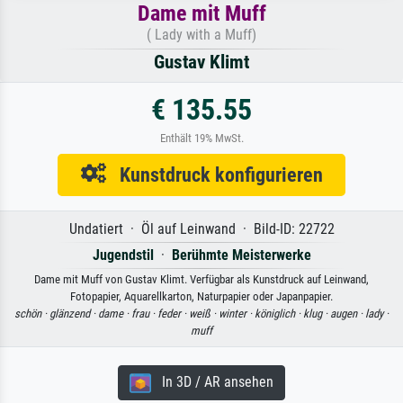
Dame mit Muff
( Lady with a Muff)
Gustav Klimt
€ 135.55
Enthält 19% MwSt.
Kunstdruck konfigurieren
Undatiert · Öl auf Leinwand · Bild-ID: 22722
Jugendstil
·
Berühmte Meisterwerke
Dame mit Muff von Gustav Klimt. Verfügbar als Kunstdruck auf Leinwand,
Fotopapier, Aquarellkarton, Naturpapier oder Japanpapier.
schön ·
glänzend ·
dame ·
frau ·
feder ·
weiß ·
winter ·
königlich ·
klug ·
augen ·
lady ·
muff
In 3D / AR ansehen