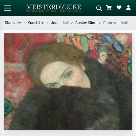
Startseite
Kunststile
Jugendstil
Gustav Klimt
Dame mit Muff
Standardsuche
KI-Bildersuche
Suchen Sie nach Künstlern, Werktiteln
Beschreiben Sie die Szene – z.B. Grüne
oder Stilen – z.B. Monet,
Wiese, Abstrakt mit viel Rot, Dunkles
Sternennacht, Impressionismus, Welle
Ölgemälde, Stehender Akt neben einem
Hokusai, Akt.
Baum.