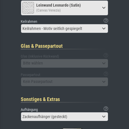
Leinwand Leonardo (Satin)
(Canvas Venezia)
Keilrahmen
Keilrahmen - Motiv seitlich gespiegelt
Glas & Passepartout
Glas (inklusive Rückwand)
Bitte wählen
Passepartout
Kein Passepartout
Sonstiges & Extras
Aufhängung
Zackenaufhänger (gesteckt)