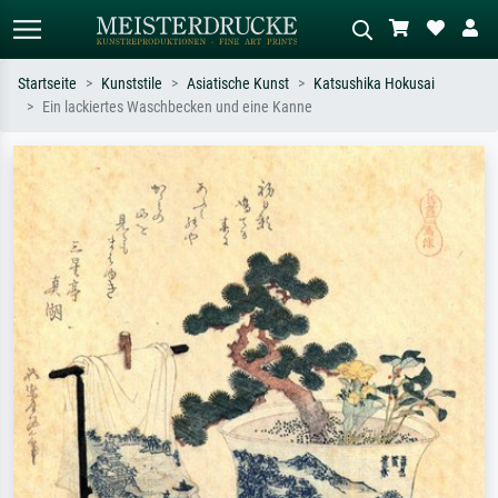
Startseite
Kunststile
Asiatische Kunst
Katsushika Hokusai
Ein lackiertes Waschbecken und eine Kanne
Standardsuche
KI-Bildersuche
Suchen Sie nach Künstlern, Werktiteln
Beschreiben Sie die Szene – z.B. Grüne
oder Stilen – z.B. Monet,
Wiese, Abstrakt mit viel Rot, Dunkles
Sternennacht, Impressionismus, Welle
Ölgemälde, Stehender Akt neben einem
Hokusai, Akt.
Baum.