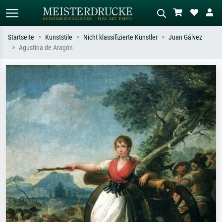
Startseite
Kunststile
Nicht klassifizierte Künstler
Juan Gálvez
Agustina de Aragón
Standardsuche
KI-Bildersuche
Suchen Sie nach Künstlern, Werktiteln
Beschreiben Sie die Szene – z.B. Grüne
oder Stilen – z.B. Monet,
Wiese, Abstrakt mit viel Rot, Dunkles
Sternennacht, Impressionismus, Welle
Ölgemälde, Stehender Akt neben einem
Hokusai, Akt.
Baum.