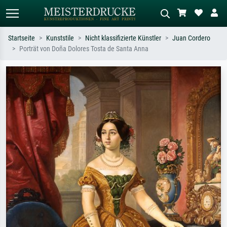
Startseite
Kunststile
Nicht klassifizierte Künstler
Juan Cordero
Porträt von Doña Dolores Tosta de Santa Anna
Standardsuche
KI-Bildersuche
Suchen Sie nach Künstlern, Werktiteln
Beschreiben Sie die Szene – z.B. Grüne
oder Stilen – z.B. Monet,
Wiese, Abstrakt mit viel Rot, Dunkles
Sternennacht, Impressionismus, Welle
Ölgemälde, Stehender Akt neben einem
Hokusai, Akt.
Baum.