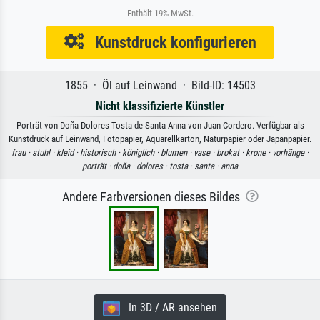
Enthält 19% MwSt.
Kunstdruck konfigurieren
1855 · Öl auf Leinwand · Bild-ID: 14503
Nicht klassifizierte Künstler
Porträt von Doña Dolores Tosta de Santa Anna von Juan Cordero. Verfügbar als
Kunstdruck auf Leinwand, Fotopapier, Aquarellkarton, Naturpapier oder Japanpapier.
frau ·
stuhl ·
kleid ·
historisch ·
königlich ·
blumen ·
vase ·
brokat ·
krone ·
vorhänge ·
porträt ·
doña ·
dolores ·
tosta ·
santa ·
anna
Andere Farbversionen dieses Bildes
In 3D / AR ansehen