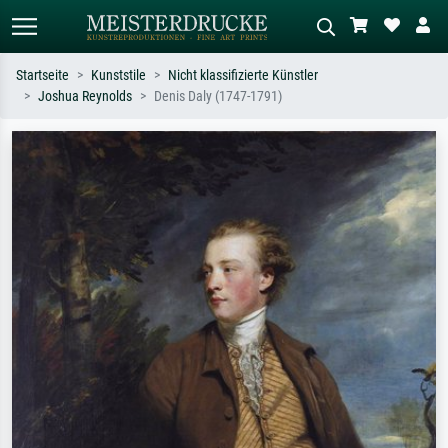
Startseite
Kunststile
Nicht klassifizierte Künstler
Joshua Reynolds
Denis Daly (1747-1791)
Standardsuche
KI-Bildersuche
Suchen Sie nach Künstlern, Werktiteln
Beschreiben Sie die Szene – z.B. Grüne
oder Stilen – z.B. Monet,
Wiese, Abstrakt mit viel Rot, Dunkles
Sternennacht, Impressionismus, Welle
Ölgemälde, Stehender Akt neben einem
Hokusai, Akt.
Baum.