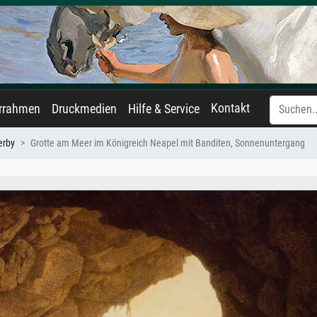
Kontakt
errahmen
Druckmedien
Hilfe & Service
erby
Grotte am Meer im Königreich Neapel mit Banditen, Sonnenuntergang