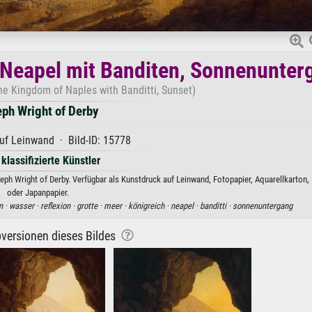
 Neapel mit Banditen, Sonnenunter
the Kingdom of Naples with Banditti, Sunset)
ph Wright of Derby
uf Leinwand · Bild-ID: 15778
 klassifizierte Künstler
h Wright of Derby. Verfügbar als Kunstdruck auf Leinwand, Fotopapier, Aquarellkarton, 
oder Japanpapier.
n ·
wasser ·
reflexion ·
grotte ·
meer ·
königreich ·
neapel ·
banditti ·
sonnenuntergang
versionen dieses Bildes