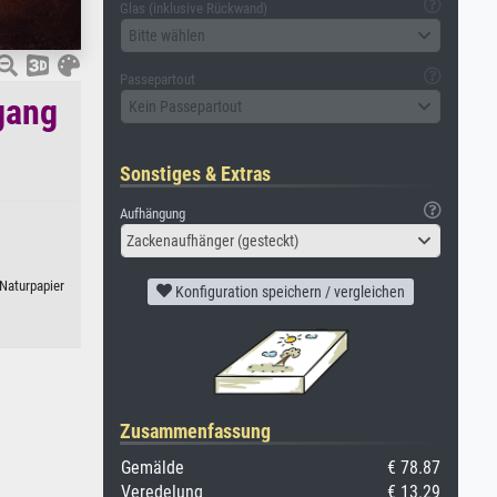
Glas (inklusive Rückwand)
Bitte wählen
Passepartout
gang
Kein Passepartout
Sonstiges & Extras
Aufhängung
Zackenaufhänger (gesteckt)
Naturpapier
Konfiguration speichern / vergleichen
Zusammenfassung
Gemälde
€ 78.87
Veredelung
€ 13.29