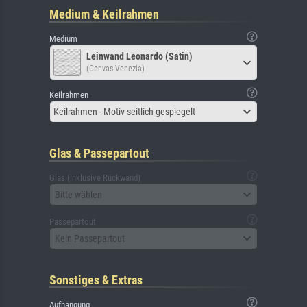
Medium & Keilrahmen
Medium
Leinwand Leonardo (Satin)
(Canvas Venezia)
Keilrahmen
Keilrahmen - Motiv seitlich gespiegelt
Glas & Passepartout
Glas (inklusive Rückwand)
Bitte wählen
Passepartout
Kein Passepartout
Sonstiges & Extras
Aufhängung