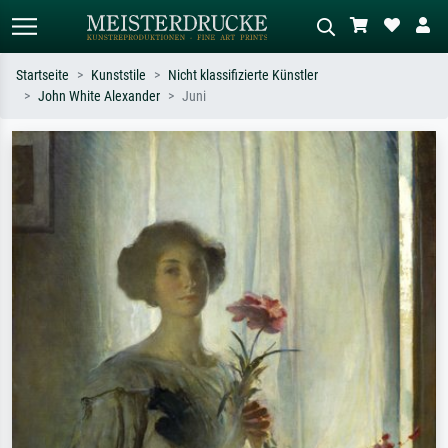
Startseite
Kunststile
Nicht klassifizierte Künstler
John White Alexander
Juni
Standardsuche
KI-Bildersuche
Suchen Sie nach Künstlern, Werktiteln
Beschreiben Sie die Szene – z.B. Grüne
oder Stilen – z.B. Monet,
Wiese, Abstrakt mit viel Rot, Dunkles
Sternennacht, Impressionismus, Welle
Ölgemälde, Stehender Akt neben einem
Hokusai, Akt.
Baum.