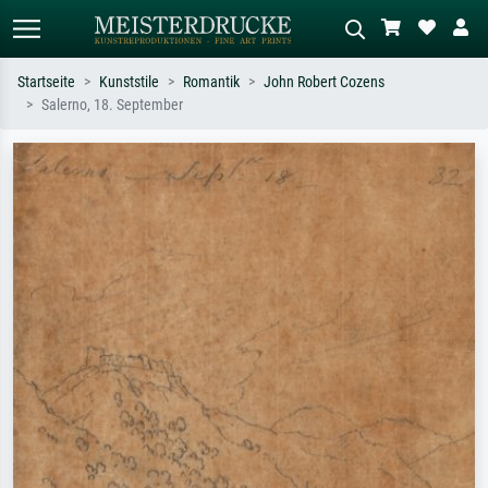
Startseite
Kunststile
Romantik
John Robert Cozens
Salerno, 18. September
Standardsuche
KI-Bildersuche
Suchen Sie nach Künstlern, Werktiteln
Beschreiben Sie die Szene – z.B. Grüne
oder Stilen – z.B. Monet,
Wiese, Abstrakt mit viel Rot, Dunkles
Sternennacht, Impressionismus, Welle
Ölgemälde, Stehender Akt neben einem
Hokusai, Akt.
Baum.