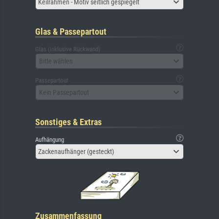
Keilrahmen - Motiv seitlich gespiegelt
Glas & Passepartout
Glas (inklusive Rückwand)
Bitte wählen
Passepartout
Kein Passepartout
Sonstiges & Extras
Aufhängung
Zackenaufhänger (gesteckt)
Zusammenfassung