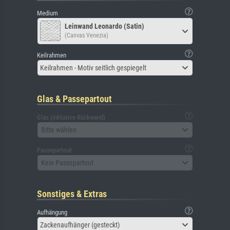
Medium
Leinwand Leonardo (Satin)
(Canvas Venezia)
Keilrahmen
Keilrahmen - Motiv seitlich gespiegelt
Glas & Passepartout
Glas (inklusive Rückwand)
Bitte wählen
Passepartout
Kein Passepartout
Sonstiges & Extras
Aufhängung
Zackenaufhänger (gesteckt)