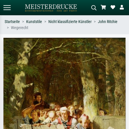
Startseite
Kunststile
Nicht klassifizierte Künstler
John Ritchie
Wegerecht
Standardsuche
KI-Bildersuche
Suchen Sie nach Künstlern, Werktiteln
Beschreiben Sie die Szene – z.B. Grüne
oder Stilen – z.B. Monet,
Wiese, Abstrakt mit viel Rot, Dunkles
Sternennacht, Impressionismus, Welle
Ölgemälde, Stehender Akt neben einem
Hokusai, Akt.
Baum.