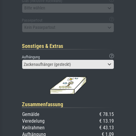
Glas (inklusive Rückwand)
Bitte wählen
Passepartout
Kein Passepartout
Sonstiges & Extras
Aufhängung
Zackenaufhänger (gesteckt)
Zusammenfassung
Gemälde
€ 78.15
Veredelung
€ 13.19
Keilrahmen
€ 43.13
Aufhängung
€ 1.09