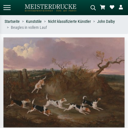
Startseite
Kunststile
Nicht klassifizierte Künstler
John Dalby
Beagles in vollem Lauf
Standardsuche
KI-Bildersuche
Suchen Sie nach Künstlern, Werktiteln
Beschreiben Sie die Szene – z.B. Grüne
oder Stilen – z.B. Monet,
Wiese, Abstrakt mit viel Rot, Dunkles
Sternennacht, Impressionismus, Welle
Ölgemälde, Stehender Akt neben einem
Hokusai, Akt.
Baum.