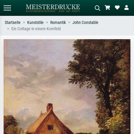
Startseite
Kunststile
Romantik
John Constable
Ein Cottage in einem Kornfeld
Standardsuche
KI-Bildersuche
Suchen Sie nach Künstlern, Werktiteln
Beschreiben Sie die Szene – z.B. Grüne
oder Stilen – z.B. Monet,
Wiese, Abstrakt mit viel Rot, Dunkles
Sternennacht, Impressionismus, Welle
Ölgemälde, Stehender Akt neben einem
Hokusai, Akt.
Baum.