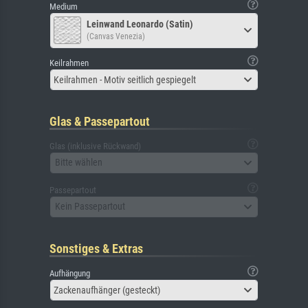
Medium
Leinwand Leonardo (Satin)
(Canvas Venezia)
Keilrahmen
Keilrahmen - Motiv seitlich gespiegelt
Glas & Passepartout
Glas (inklusive Rückwand)
Bitte wählen
Passepartout
Kein Passepartout
Sonstiges & Extras
Aufhängung
Zackenaufhänger (gesteckt)