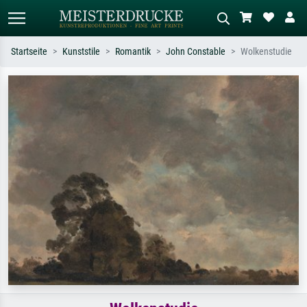
Startseite
Kunststile
Romantik
John Constable
Wolkenstudie
Standardsuche
KI-Bildersuche
Suchen Sie nach Künstlern, Werktiteln
Beschreiben Sie die Szene – z.B. Grüne
oder Stilen – z.B. Monet,
Wiese, Abstrakt mit viel Rot, Dunkles
Sternennacht, Impressionismus, Welle
Ölgemälde, Stehender Akt neben einem
Hokusai, Akt.
Baum.