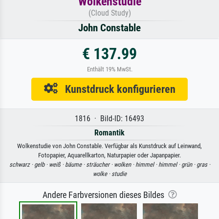
Wolkenstudie
(Cloud Study)
John Constable
€ 137.99
Enthält 19% MwSt.
Kunstdruck konfigurieren
1816 · Bild-ID: 16493
Romantik
Wolkenstudie von John Constable. Verfügbar als Kunstdruck auf Leinwand,
Fotopapier, Aquarellkarton, Naturpapier oder Japanpapier.
schwarz ·
gelb ·
weiß ·
bäume ·
sträucher ·
wolken ·
himmel ·
himmel ·
grün ·
gras ·
wolke ·
studie
Andere Farbversionen dieses Bildes