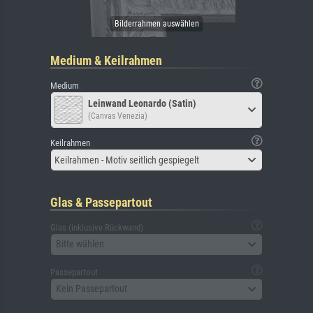
Medium & Keilrahmen
Medium
Leinwand Leonardo (Satin)
(Canvas Venezia)
Keilrahmen
Keilrahmen - Motiv seitlich gespiegelt
Glas & Passepartout
Glas (inklusive Rückwand)
Bitte wählen
Passepartout
Kein Passepartout