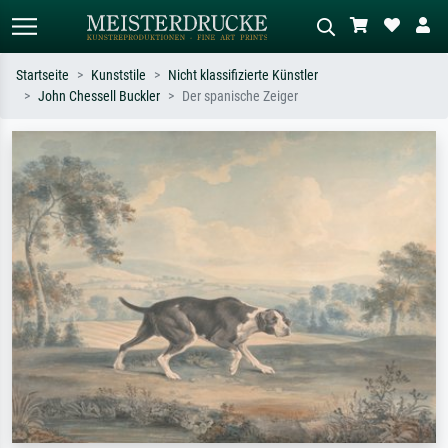
Startseite
Kunststile
Nicht klassifizierte Künstler
John Chessell Buckler
Der spanische Zeiger
Standardsuche
KI-Bildersuche
Suchen Sie nach Künstlern, Werktiteln
Beschreiben Sie die Szene – z.B. Grüne
oder Stilen – z.B. Monet,
Wiese, Abstrakt mit viel Rot, Dunkles
Sternennacht, Impressionismus, Welle
Ölgemälde, Stehender Akt neben einem
Hokusai, Akt.
Baum.