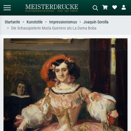
Startseite
Kunststile
Impressionismus
Joaquín Sorolla
Die Schauspielerin María Guerrero als La Dama Boba
Standardsuche
KI-Bildersuche
Suchen Sie nach Künstlern, Werktiteln
Beschreiben Sie die Szene – z.B. Grüne
oder Stilen – z.B. Monet,
Wiese, Abstrakt mit viel Rot, Dunkles
Sternennacht, Impressionismus, Welle
Ölgemälde, Stehender Akt neben einem
Hokusai, Akt.
Baum.