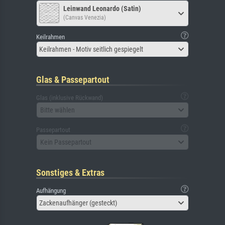
Leinwand Leonardo (Satin)
(Canvas Venezia)
Keilrahmen
Keilrahmen - Motiv seitlich gespiegelt
Glas & Passepartout
Glas (inklusive Rückwand)
Bitte wählen
Passepartout
Kein Passepartout
Sonstiges & Extras
Aufhängung
Zackenaufhänger (gesteckt)