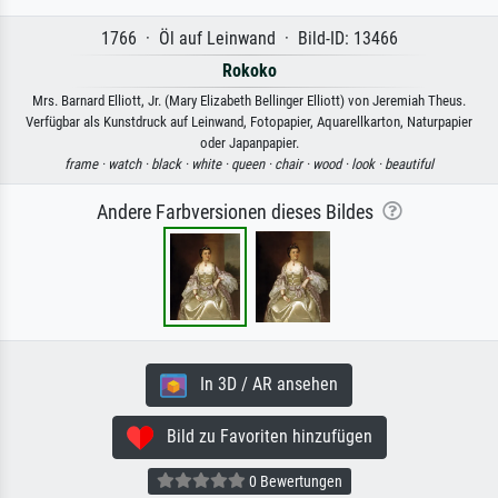
1766 · Öl auf Leinwand · Bild-ID: 13466
Rokoko
Mrs. Barnard Elliott, Jr. (Mary Elizabeth Bellinger Elliott) von Jeremiah Theus.
Verfügbar als Kunstdruck auf Leinwand, Fotopapier, Aquarellkarton, Naturpapier
oder Japanpapier.
frame ·
watch ·
black ·
white ·
queen ·
chair ·
wood ·
look ·
beautiful
Andere Farbversionen dieses Bildes
In 3D / AR ansehen
Bild zu Favoriten hinzufügen
0 Bewertungen