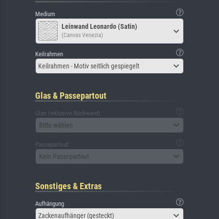
Medium
Leinwand Leonardo (Satin)
(Canvas Venezia)
Keilrahmen
Keilrahmen - Motiv seitlich gespiegelt
Glas & Passepartout
Glas (inklusive Rückwand)
Bitte wählen
Passepartout
Kein Passepartout
Sonstiges & Extras
Aufhängung
Zackenaufhänger (gesteckt)