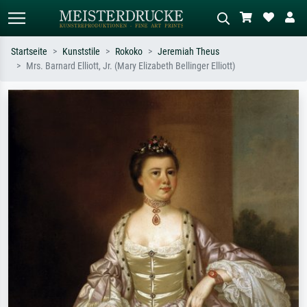
Startseite
Kunststile
Rokoko
Jeremiah Theus
Mrs. Barnard Elliott, Jr. (Mary Elizabeth Bellinger Elliott)
Standardsuche
KI-Bildersuche
Suchen Sie nach Künstlern, Werktiteln
Beschreiben Sie die Szene – z.B. Grüne
oder Stilen – z.B. Monet,
Wiese, Abstrakt mit viel Rot, Dunkles
Sternennacht, Impressionismus, Welle
Ölgemälde, Stehender Akt neben einem
Hokusai, Akt.
Baum.