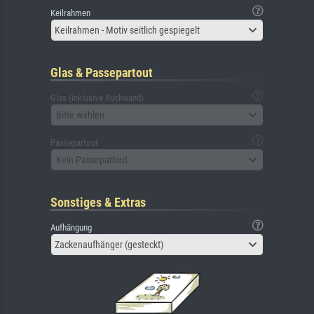
Keilrahmen
Keilrahmen - Motiv seitlich gespiegelt
Glas & Passepartout
Glas (inklusive Rückwand)
Bitte wählen
Passepartout
Kein Passepartout
Sonstiges & Extras
Aufhängung
Zackenaufhänger (gesteckt)