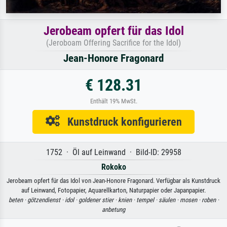
Jerobeam opfert für das Idol
(Jeroboam Offering Sacrifice for the Idol)
Jean-Honore Fragonard
€ 128.31
Enthält 19% MwSt.
Kunstdruck konfigurieren
1752 · Öl auf Leinwand · Bild-ID: 29958
Rokoko
Jerobeam opfert für das Idol von Jean-Honore Fragonard. Verfügbar als Kunstdruck
auf Leinwand, Fotopapier, Aquarellkarton, Naturpapier oder Japanpapier.
beten ·
götzendienst ·
idol ·
goldener stier ·
knien ·
tempel ·
säulen ·
mosen ·
roben ·
anbetung