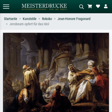
Startseite
Kunststile
Rokoko
Jean-Honore Fragonard
Jerobeam opfert für das Idol
Standardsuche
KI-Bildersuche
Suchen Sie nach Künstlern, Werktiteln
Beschreiben Sie die Szene – z.B. Grüne
oder Stilen – z.B. Monet,
Wiese, Abstrakt mit viel Rot, Dunkles
Sternennacht, Impressionismus, Welle
Ölgemälde, Stehender Akt neben einem
Hokusai, Akt.
Baum.