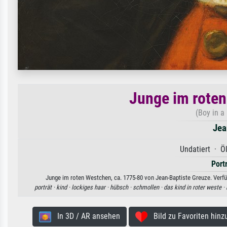
Junge im roten
(Boy in a
Jea
Undatiert · Ö
Port
Junge im roten Westchen, ca. 1775-80 von Jean-Baptiste Greuze. Verfüg
porträt ·
kind ·
lockiges haar ·
hübsch ·
schmollen ·
das kind in roter weste ·
In 3D / AR ansehen
Bild zu Favoriten hinz