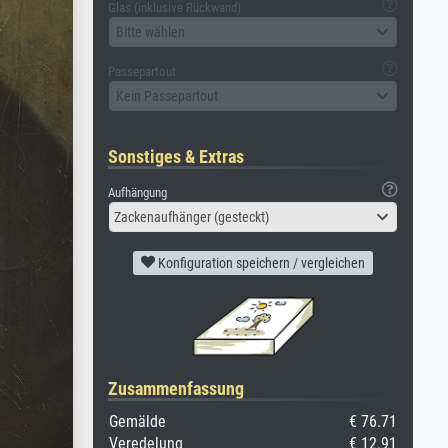
Glas (inklusive Rückwand)
Bitte wählen
Passepartout
Kein Passepartout
Sonstiges & Extras
Aufhängung
Zackenaufhänger (gesteckt)
Konfiguration speichern / vergleichen
Zusammenfassung
Gemälde
€ 76.71
Veredelung
€ 12.91