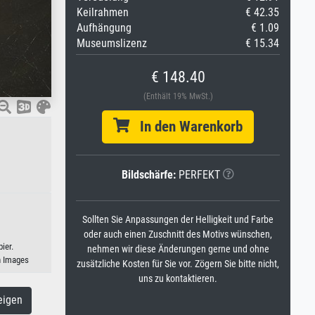
Keilrahmen
€ 42.35
Aufhängung
€ 1.09
Museumslizenz
€ 15.34
€ 148.40
(Enthält 19% MwSt.)
In den Warenkorb
Bildschärfe:
PERFEKT
Sollten Sie Anpassungen der Helligkeit und Farbe
oder auch einen Zuschnitt des Motivs wünschen,
ier.
nehmen wir diese Änderungen gerne und ohne
n Images
zusätzliche Kosten für Sie vor. Zögern Sie bitte nicht,
uns zu kontaktieren.
eigen