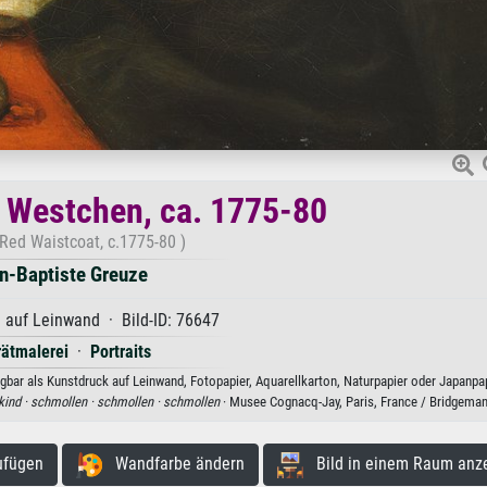
 Westchen, ca. 1775-80
 Red Waistcoat, c.1775-80 )
n-Baptiste Greuze
l auf Leinwand · Bild-ID: 76647
rätmalerei
·
Portraits
bar als Kunstdruck auf Leinwand, Fotopapier, Aquarellkarton, Naturpapier oder Japanpap
kind ·
schmollen ·
schmollen ·
schmollen
· Musee Cognacq-Jay, Paris, France / Bridgema
ufügen
Wandfarbe ändern
Bild in einem Raum anz