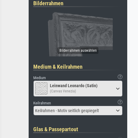
Bilderrahmen
Medium & Keilrahmen
Medium
Leinwand Leonardo (Satin)
(Canvas Venezia)
Keilrahmen
Keilrahmen - Motiv seitlich gespiegelt
Glas & Passepartout