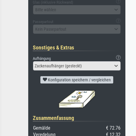
Glas (inklusive Rückwand)
Bitte wählen
Passepartout
Kein Passepartout
Sonstiges & Extras
Aufhängung
Zackenaufhänger (gesteckt)
Konfiguration speichern / vergleichen
Zusammenfassung
Gemälde
€ 72.76
Veredelung
€ 12.32