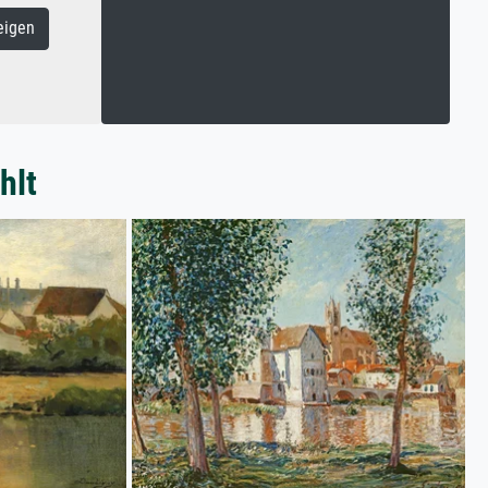
eigen
hlt