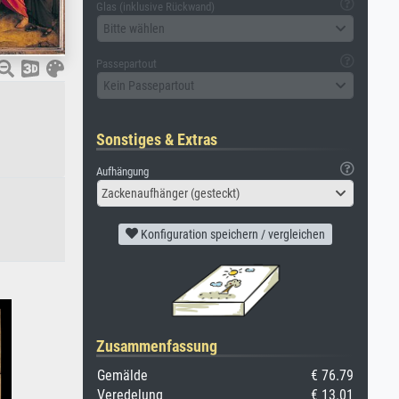
Glas (inklusive Rückwand)
Bitte wählen
Passepartout
Kein Passepartout
Sonstiges & Extras
Aufhängung
Zackenaufhänger (gesteckt)
Konfiguration speichern / vergleichen
Zusammenfassung
Gemälde
€ 76.79
Veredelung
€ 13.01