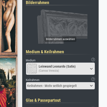
Bilderrahmen
Medium & Keilrahmen
Medium
Leinwand Leonardo (Satin)
(Canvas Venezia)
Keilrahmen
Keilrahmen - Motiv seitlich gespiegelt
Glas & Passepartout