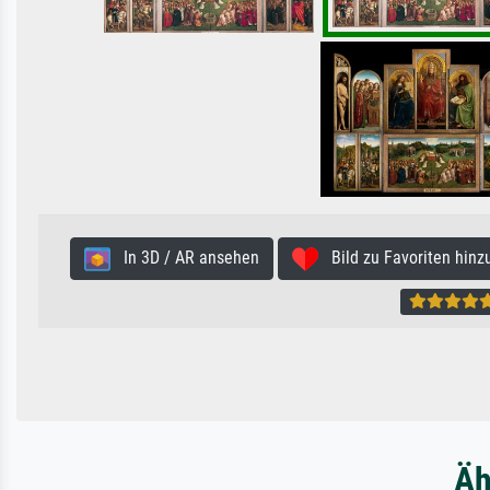
In 3D / AR ansehen
Bild zu Favoriten hinz
Äh