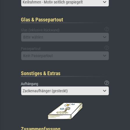
Keilrahmen - Motiv seitlich gespiegelt
Glas & Passepartout
Glas (inklusive Rückwand)
Bitte wählen
Passepartout
Kein Passepartout
Sonstiges & Extras
Aufhängung
Zackenaufhänger (gesteckt)
Zusammenfassung