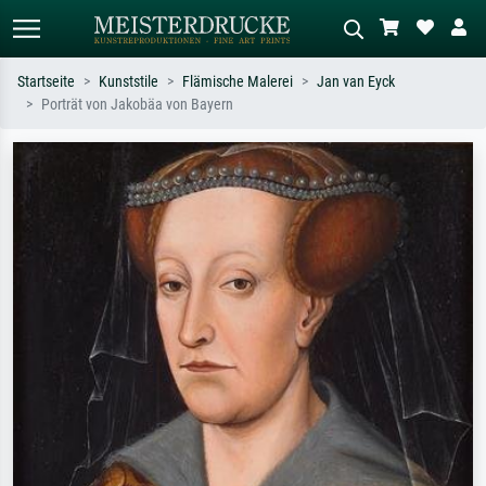
Startseite
Kunststile
Flämische Malerei
Jan van Eyck
Porträt von Jakobäa von Bayern
Standardsuche
KI-Bildersuche
Suchen Sie nach Künstlern, Werktiteln
Beschreiben Sie die Szene – z.B. Grüne
oder Stilen – z.B. Monet,
Wiese, Abstrakt mit viel Rot, Dunkles
Sternennacht, Impressionismus, Welle
Ölgemälde, Stehender Akt neben einem
Hokusai, Akt.
Baum.