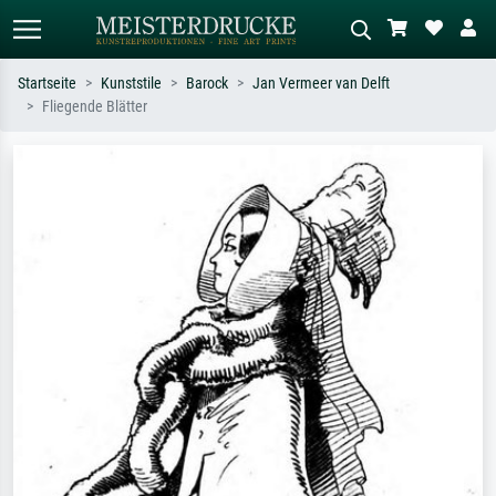
Startseite
Kunststile
Barock
Jan Vermeer van Delft
Fliegende Blätter
Standardsuche
KI-Bildersuche
Suchen Sie nach Künstlern, Werktiteln
Beschreiben Sie die Szene – z.B. Grüne
oder Stilen – z.B. Monet,
Wiese, Abstrakt mit viel Rot, Dunkles
Sternennacht, Impressionismus, Welle
Ölgemälde, Stehender Akt neben einem
Hokusai, Akt.
Baum.