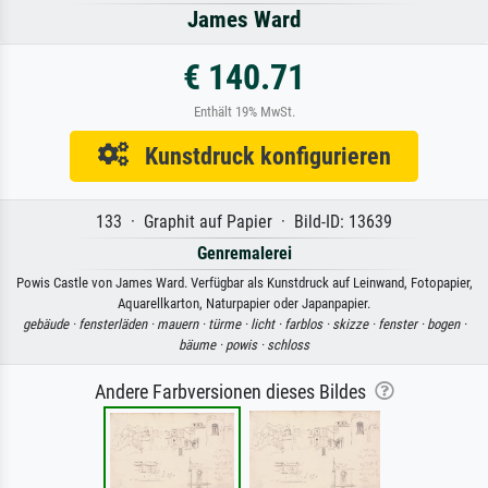
James Ward
€ 140.71
Enthält 19% MwSt.
Kunstdruck konfigurieren
133 · Graphit auf Papier · Bild-ID: 13639
Genremalerei
Powis Castle von James Ward. Verfügbar als Kunstdruck auf Leinwand, Fotopapier,
Aquarellkarton, Naturpapier oder Japanpapier.
gebäude ·
fensterläden ·
mauern ·
türme ·
licht ·
farblos ·
skizze ·
fenster ·
bogen ·
bäume ·
powis ·
schloss
Andere Farbversionen dieses Bildes