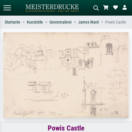
Startseite
Kunststile
Genremalerei
James Ward
Powis Castle
Standardsuche
KI-Bildersuche
Suchen Sie nach Künstlern, Werktiteln
Beschreiben Sie die Szene – z.B. Grüne
oder Stilen – z.B. Monet,
Wiese, Abstrakt mit viel Rot, Dunkles
Sternennacht, Impressionismus, Welle
Ölgemälde, Stehender Akt neben einem
Hokusai, Akt.
Baum.
Powis Castle