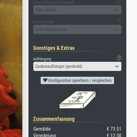
Glas (inklusive Rückwand)
Bitte wählen
Passepartout
Kein Passepartout
Sonstiges & Extras
Aufhängung
Zackenaufhänger (gesteckt)
Konfiguration speichern / vergleichen
Zusammenfassung
Gemälde
€ 73.51
Veredelung
€ 12.50