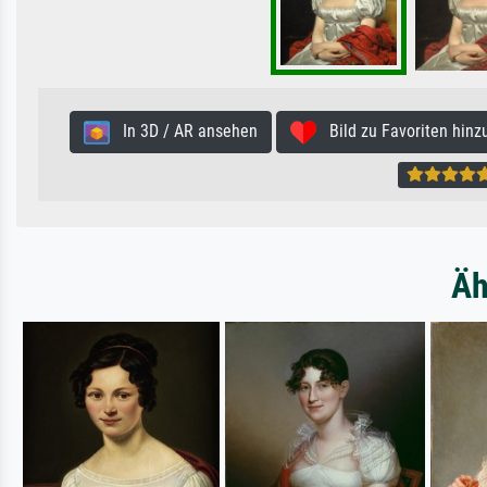
In 3D / AR ansehen
Bild zu Favoriten hinz
Äh