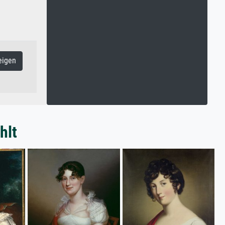
eigen
hlt