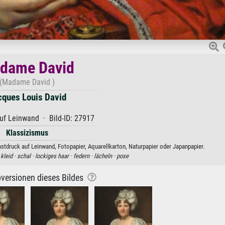
dame David
(Madame David )
cques Louis David
uf Leinwand · Bild-ID: 27917
Klassizismus
tdruck auf Leinwand, Fotopapier, Aquarellkarton, Naturpapier oder Japanpapier.
·
kleid ·
schal ·
lockiges haar ·
federn ·
lächeln ·
pose
versionen dieses Bildes