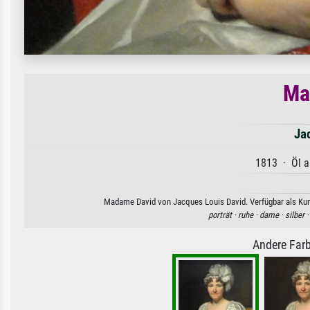
Ma
Ja
1813 · Öl a
Madame David von Jacques Louis David. Verfügbar als Kuns
porträt ·
ruhe ·
dame ·
silber 
Andere Farb