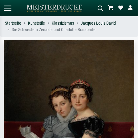
Startseite
Kunststile
Klassizismus
Jacques Louis David
Die Schwestern Zénaïde und Charlotte Bonaparte
Standardsuche
KI-Bildersuche
Suchen Sie nach Künstlern, Werktiteln
Beschreiben Sie die Szene – z.B. Grüne
oder Stilen – z.B. Monet,
Wiese, Abstrakt mit viel Rot, Dunkles
Sternennacht, Impressionismus, Welle
Ölgemälde, Stehender Akt neben einem
Hokusai, Akt.
Baum.