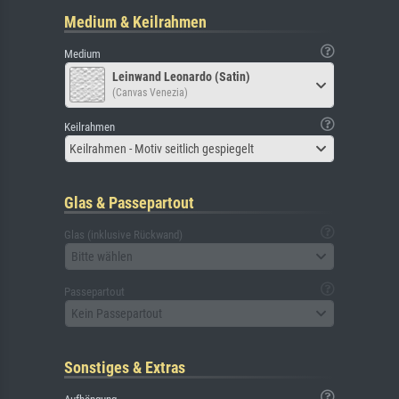
Medium & Keilrahmen
Medium
Leinwand Leonardo (Satin)
(Canvas Venezia)
Keilrahmen
Keilrahmen - Motiv seitlich gespiegelt
Glas & Passepartout
Glas (inklusive Rückwand)
Bitte wählen
Passepartout
Kein Passepartout
Sonstiges & Extras