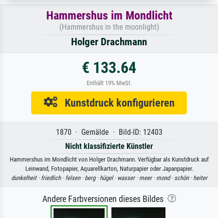
Hammershus im Mondlicht
(Hammershus in the moonlight)
Holger Drachmann
€ 133.64
Enthält 19% MwSt.
Kunstdruck konfigurieren
1870 · Gemälde · Bild-ID: 12403
Nicht klassifizierte Künstler
Hammershus im Mondlicht von Holger Drachmann. Verfügbar als Kunstdruck auf
Leinwand, Fotopapier, Aquarellkarton, Naturpapier oder Japanpapier.
dunkelheit ·
friedlich ·
felsen ·
berg ·
hügel ·
wasser ·
meer ·
mond ·
schön ·
heiter
Andere Farbversionen dieses Bildes