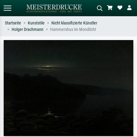
Startseite
Kunststile
Nicht klassifizierte Künstler
Holger Drachmann
Hammershus im Mondlicht
Standardsuche
KI-Bildersuche
Suchen Sie nach Künstlern, Werktiteln
Beschreiben Sie die Szene – z.B. Grüne
oder Stilen – z.B. Monet,
Wiese, Abstrakt mit viel Rot, Dunkles
Sternennacht, Impressionismus, Welle
Ölgemälde, Stehender Akt neben einem
Hokusai, Akt.
Baum.