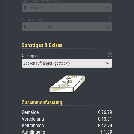
Glas (inklusive Rückwand)
Bitte wählen
Passepartout
Kein Passepartout
Sonstiges & Extras
Aufhängung
Zackenaufhänger (gesteckt)
Zusammenfassung
Gemälde
€ 76.79
Veredelung
€ 13.01
Keilrahmen
€ 42.74
Aufhängung
€ 1.09