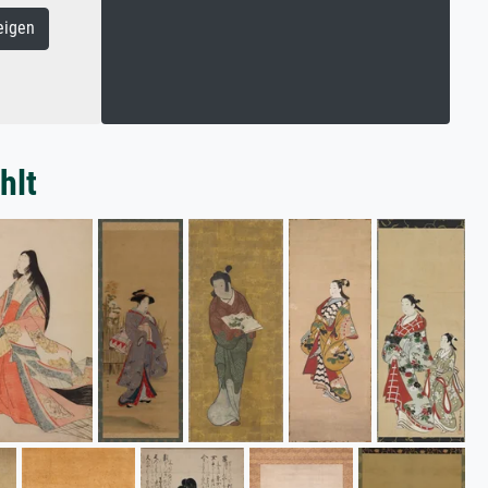
eigen
hlt