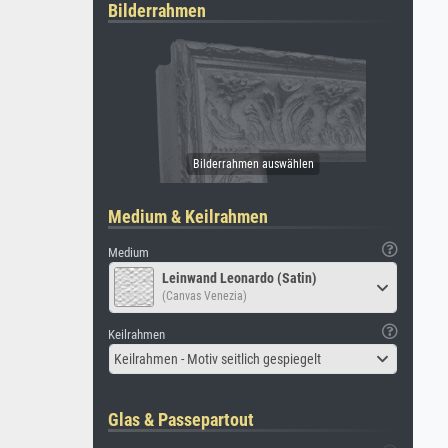
Bilderrahmen
Medium & Keilrahmen
Medium
Leinwand Leonardo (Satin)
(Canvas Venezia)
Keilrahmen
Keilrahmen - Motiv seitlich gespiegelt
Glas & Passepartout