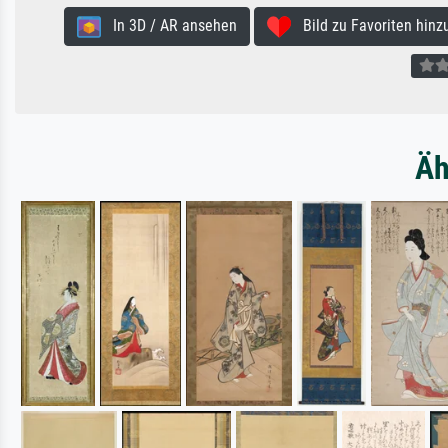
In 3D / AR ansehen
Bild zu Favoriten hinz
Äh