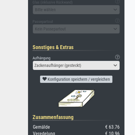
Glas (inklusive Rückwand)
Bitte wählen
Passepartout
Kein Passepartout
Sonstiges & Extras
Aufhängung
Zackenaufhänger (gesteckt)
Konfiguration speichern / vergleichen
Zusammenfassung
Gemälde
€ 63.76
Veredelung
€ 10.96