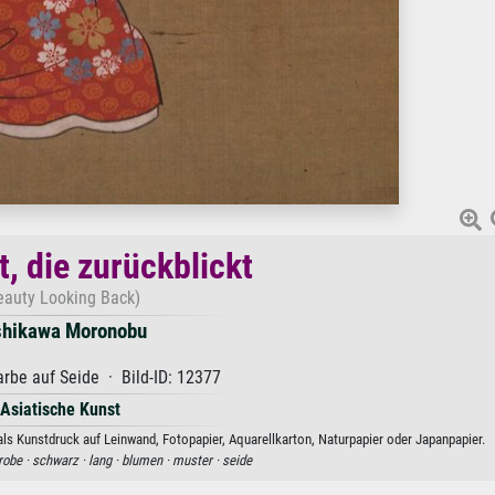
, die zurückblickt
eauty Looking Back)
shikawa Moronobu
arbe auf Seide · Bild-ID: 12377
Asiatische Kunst
ls Kunstdruck auf Leinwand, Fotopapier, Aquarellkarton, Naturpapier oder Japanpapier.
robe ·
schwarz ·
lang ·
blumen ·
muster ·
seide