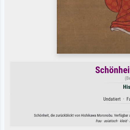
Schönheit
(B
Hi
Undatiert · F
Schönheit, die zurückblickt von Hishikawa Moronobu. Verfügbar a
frau ·
asiatisch ·
kleid ·