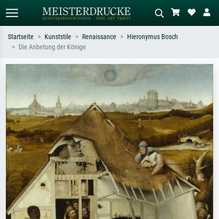
Startseite
Kunststile
Renaissance
Hieronymus Bosch
Die Anbetung der Könige
Standardsuche
KI-Bildersuche
Suchen Sie nach Künstlern, Werktiteln
Beschreiben Sie die Szene – z.B. Grüne
oder Stilen – z.B. Monet,
Wiese, Abstrakt mit viel Rot, Dunkles
Sternennacht, Impressionismus, Welle
Ölgemälde, Stehender Akt neben einem
Hokusai, Akt.
Baum.