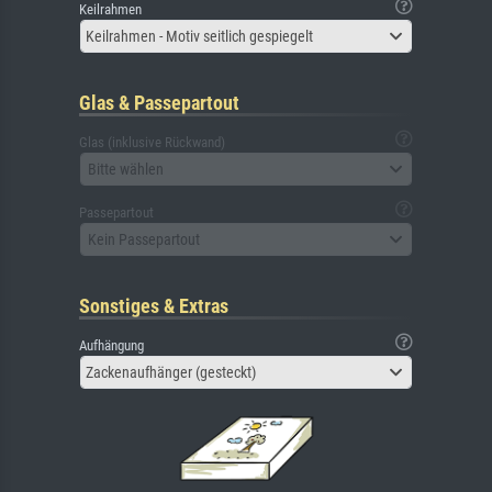
Keilrahmen
Keilrahmen - Motiv seitlich gespiegelt
Glas & Passepartout
Glas (inklusive Rückwand)
Bitte wählen
Passepartout
Kein Passepartout
Sonstiges & Extras
Aufhängung
Zackenaufhänger (gesteckt)