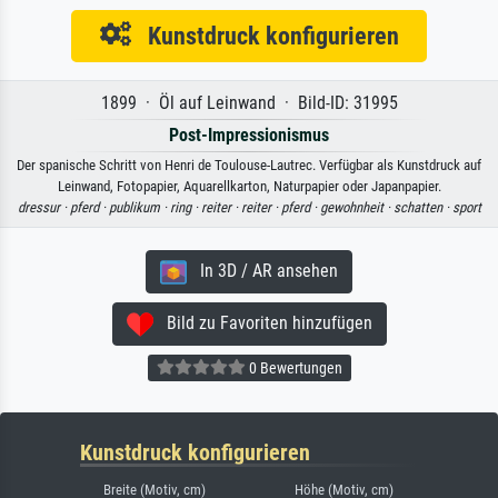
Kunstdruck konfigurieren
1899 · Öl auf Leinwand · Bild-ID: 31995
Post-Impressionismus
Der spanische Schritt von Henri de Toulouse-Lautrec. Verfügbar als Kunstdruck auf
Leinwand, Fotopapier, Aquarellkarton, Naturpapier oder Japanpapier.
dressur ·
pferd ·
publikum ·
ring ·
reiter ·
reiter ·
pferd ·
gewohnheit ·
schatten ·
sport
In 3D / AR ansehen
Bild zu Favoriten hinzufügen
0 Bewertungen
Kunstdruck konfigurieren
Breite (Motiv, cm)
Höhe (Motiv, cm)