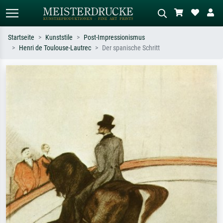
Startseite
Kunststile
Post-Impressionismus
Henri de Toulouse-Lautrec
Der spanische Schritt
Standardsuche
KI-Bildersuche
Suchen Sie nach Künstlern, Werktiteln
Beschreiben Sie die Szene – z.B. Grüne
oder Stilen – z.B. Monet,
Wiese, Abstrakt mit viel Rot, Dunkles
Sternennacht, Impressionismus, Welle
Ölgemälde, Stehender Akt neben einem
Hokusai, Akt.
Baum.