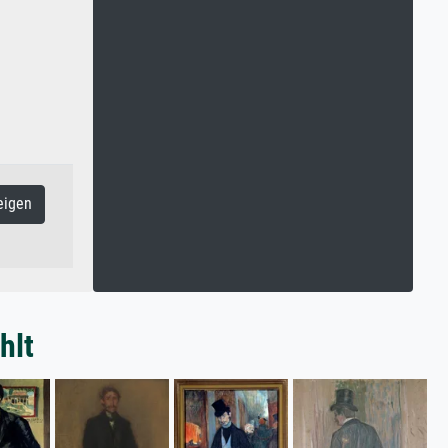
eigen
hlt