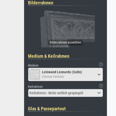
Bilderrahmen
Medium & Keilrahmen
Medium
Leinwand Leonardo (Satin)
(Canvas Venezia)
Keilrahmen
Keilrahmen - Motiv seitlich gespiegelt
Glas & Passepartout