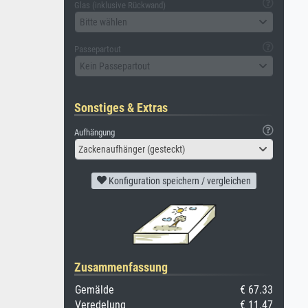
Glas (inklusive Rückwand)
Bitte wählen
Passepartout
Kein Passepartout
Sonstiges & Extras
Aufhängung
Zackenaufhänger (gesteckt)
Konfiguration speichern / vergleichen
Zusammenfassung
Gemälde
€ 67.33
Veredelung
€ 11.47