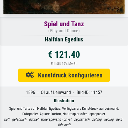
Spiel und Tanz
(Play and Dance)
Halfdan Egedius
€ 121.40
Enthält 19% MwSt.
Kunstdruck konfigurieren
1896 · Öl auf Leinwand · Bild-ID: 11457
Illustration
Spiel und Tanz von Halfdan Egedius. Verfügbar als Kunstdruck auf Leinwand,
Fotopapier, Aquarellkarton, Naturpapier oder Japanpapier.
kalt ·
gefährlich ·
dunkel ·
widerspenstig ·
privat ·
zephyrisch ·
zahnig ·
fleckig ·
heiß ·
fabelhaft