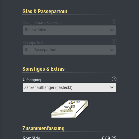
Glas & Passepartout
Glas (inklusive Rückwand)
Bitte wählen
Passepartout
Kein Passepartout
Sonstiges & Extras
Aufhängung
Zackenaufhänger (gesteckt)
Zusammenfassung
Gemälde
€ 69.25