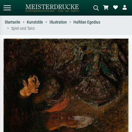
Startseite
Kunststile
Illustration
Halfdan Egedius
Spiel und Tanz
Standardsuche
KI-Bildersuche
Suchen Sie nach Künstlern, Werktiteln
Beschreiben Sie die Szene – z.B. Grüne
oder Stilen – z.B. Monet,
Wiese, Abstrakt mit viel Rot, Dunkles
Sternennacht, Impressionismus, Welle
Ölgemälde, Stehender Akt neben einem
Hokusai, Akt.
Baum.