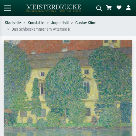
Startseite
Kunststile
Jugendstil
Gustav Klimt
Das Schlosskammer am Attersee III
Standardsuche
KI-Bildersuche
Suchen Sie nach Künstlern, Werktiteln
Beschreiben Sie die Szene – z.B. Grüne
oder Stilen – z.B. Monet,
Wiese, Abstrakt mit viel Rot, Dunkles
Sternennacht, Impressionismus, Welle
Ölgemälde, Stehender Akt neben einem
Hokusai, Akt.
Baum.