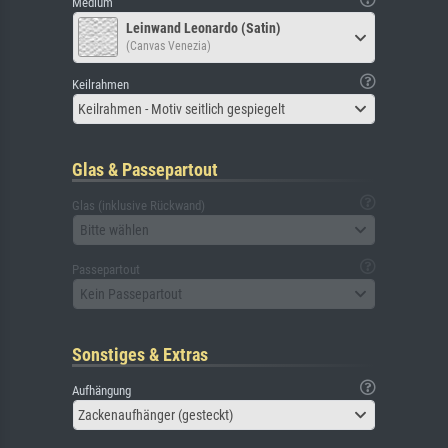
Medium
Leinwand Leonardo (Satin)
(Canvas Venezia)
Keilrahmen
Keilrahmen - Motiv seitlich gespiegelt
Glas & Passepartout
Glas (inklusive Rückwand)
Bitte wählen
Passepartout
Kein Passepartout
Sonstiges & Extras
Aufhängung
Zackenaufhänger (gesteckt)