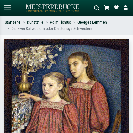
Startseite
Kunststile
Pointillismus
Georges Lemmen
Die zwei Schwestern oder Die Serruys-Schwestern
Standardsuche
KI-Bildersuche
Suchen Sie nach Künstlern, Werktiteln
Beschreiben Sie die Szene – z.B. Grüne
oder Stilen – z.B. Monet,
Wiese, Abstrakt mit viel Rot, Dunkles
Sternennacht, Impressionismus, Welle
Ölgemälde, Stehender Akt neben einem
Hokusai, Akt.
Baum.