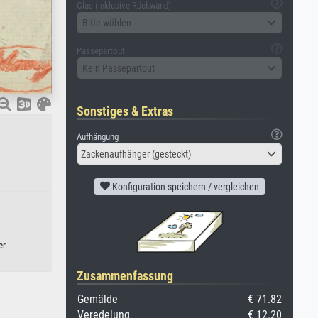
Glas (inklusive Rückwand)
Bitte wählen
Passepartout
Kein Passepartout
Sonstiges & Extras
Aufhängung
Zackenaufhänger (gesteckt)
Konfiguration speichern / vergleichen
r.
Zusammenfassung
Gemälde
€ 71.82
Veredelung
€ 12.20