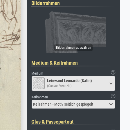
Bilderrahmen
Medium & Keilrahmen
Medium
Leinwand Leonardo (Satin)
(Canvas Venezia)
Keilrahmen
Keilrahmen - Motiv seitlich gespiegelt
Glas & Passepartout