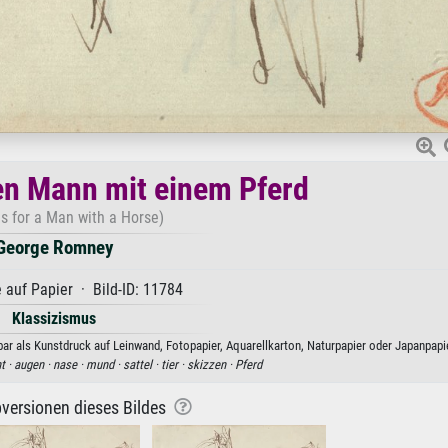
nen Mann mit einem Pferd
s for a Man with a Horse)
George Romney
 auf Papier · Bild-ID: 11784
Klassizismus
r als Kunstdruck auf Leinwand, Fotopapier, Aquarellkarton, Naturpapier oder Japanpapie
t ·
augen ·
nase ·
mund ·
sattel ·
tier ·
skizzen ·
Pferd
versionen dieses Bildes