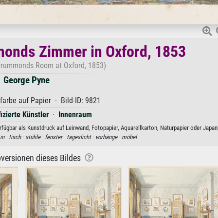
onds Zimmer in Oxford, 1853
rummonds Room at Oxford, 1853)
George Pyne
arbe auf Papier · Bild-ID: 9821
fizierte Künstler
·
Innenraum
bar als Kunstdruck auf Leinwand, Fotopapier, Aquarellkarton, Naturpapier oder Japanp
in ·
tisch ·
stühle ·
fenster ·
tageslicht ·
vorhänge ·
möbel
versionen dieses Bildes