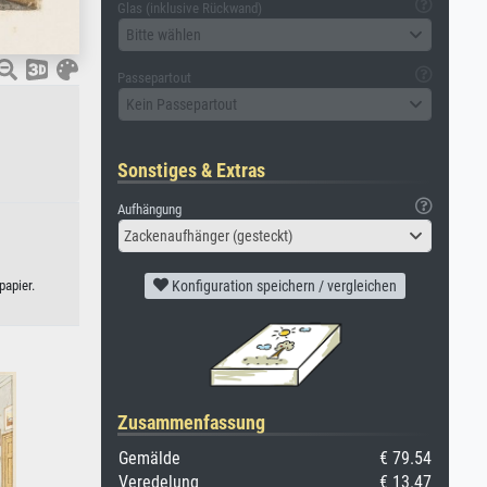
Glas (inklusive Rückwand)
Bitte wählen
Passepartout
Kein Passepartout
Sonstiges & Extras
Aufhängung
Zackenaufhänger (gesteckt)
apier.
Konfiguration speichern / vergleichen
Zusammenfassung
Gemälde
€ 79.54
Veredelung
€ 13.47