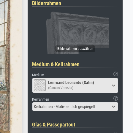
Bilderrahmen
Medium & Keilrahmen
Medium
Leinwand Leonardo (Satin)
(Canvas Venezia)
Keilrahmen
Keilrahmen - Motiv seitlich gespiegelt
Glas & Passepartout