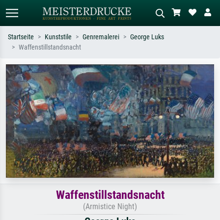
Startseite
Kunststile
Genremalerei
George Luks
Waffenstillstandsnacht
Standardsuche
KI-Bildersuche
Suchen Sie nach Künstlern, Werktiteln
Beschreiben Sie die Szene – z.B. Grüne
oder Stilen – z.B. Monet,
Wiese, Abstrakt mit viel Rot, Dunkles
Sternennacht, Impressionismus, Welle
Ölgemälde, Stehender Akt neben einem
Hokusai, Akt.
Baum.
Waffenstillstandsnacht
(Armistice Night)