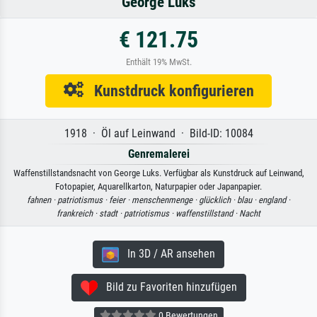
George Luks
€ 121.75
Enthält 19% MwSt.
Kunstdruck konfigurieren
1918 · Öl auf Leinwand · Bild-ID: 10084
Genremalerei
Waffenstillstandsnacht von George Luks. Verfügbar als Kunstdruck auf Leinwand,
Fotopapier, Aquarellkarton, Naturpapier oder Japanpapier.
fahnen ·
patriotismus ·
feier ·
menschenmenge ·
glücklich ·
blau ·
england ·
frankreich ·
stadt ·
patriotismus ·
waffenstillstand ·
Nacht
In 3D / AR ansehen
Bild zu Favoriten hinzufügen
0 Bewertungen