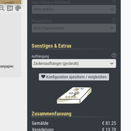
Glas (inklusive Rückwand)
Bitte wählen
Passepartout
Kein Passepartout
Sonstiges & Extras
Aufhängung
Zackenaufhänger (gesteckt)
panpapier.
Konfiguration speichern / vergleichen
Zusammenfassung
Gemälde
€ 81.25
Veredelung
€ 13.70