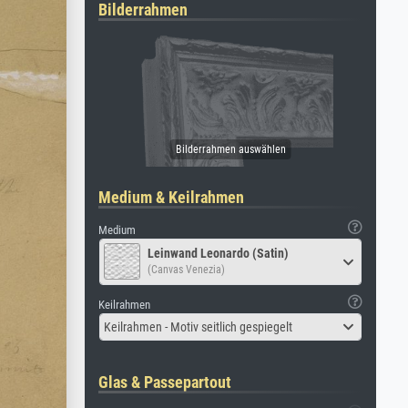
Bilderrahmen
Medium & Keilrahmen
Medium
Leinwand Leonardo (Satin)
(Canvas Venezia)
Keilrahmen
Keilrahmen - Motiv seitlich gespiegelt
Glas & Passepartout