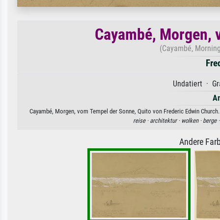
Cayambé, Morgen, v
(Cayambé, Morning,
Fre
Undatiert · Gr
Am
Cayambé, Morgen, vom Tempel der Sonne, Quito von Frederic Edwin Church. V
reise ·
architektur ·
wolken ·
berge 
Andere Farb