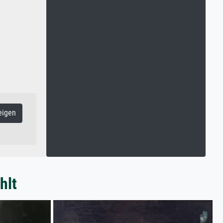
eigen
hlt