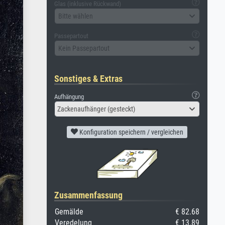
Glas (inklusive Rückwand)
Bitte wählen
Passepartout
Kein Passepartout
Sonstiges & Extras
Aufhängung
Zackenaufhänger (gesteckt)
Konfiguration speichern / vergleichen
Zusammenfassung
Gemälde
€ 82.68
Veredelung
€ 13.89