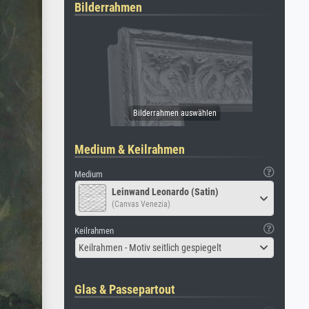
Bilderrahmen
Medium & Keilrahmen
Medium
Leinwand Leonardo (Satin)
(Canvas Venezia)
Keilrahmen
Keilrahmen - Motiv seitlich gespiegelt
Glas & Passepartout