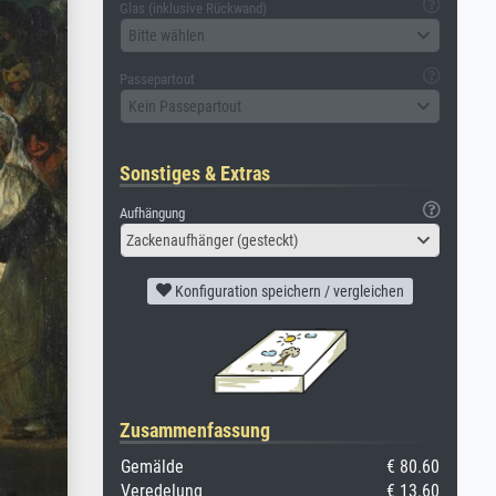
Glas (inklusive Rückwand)
Bitte wählen
Passepartout
Kein Passepartout
Sonstiges & Extras
Aufhängung
Zackenaufhänger (gesteckt)
Konfiguration speichern / vergleichen
Zusammenfassung
Gemälde
€ 80.60
Veredelung
€ 13.60