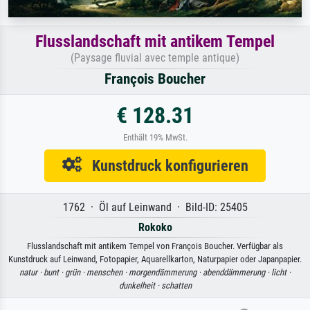
Flusslandschaft mit antikem Tempel
(Paysage fluvial avec temple antique)
François Boucher
€ 128.31
Enthält 19% MwSt.
Kunstdruck konfigurieren
1762 · Öl auf Leinwand · Bild-ID: 25405
Rokoko
Flusslandschaft mit antikem Tempel von François Boucher. Verfügbar als
Kunstdruck auf Leinwand, Fotopapier, Aquarellkarton, Naturpapier oder Japanpapier.
natur ·
bunt ·
grün ·
menschen ·
morgendämmerung ·
abenddämmerung ·
licht ·
dunkelheit ·
schatten