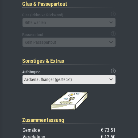
Glas & Passepartout
Glas (inklusive Rückwand)
Bitte wählen
Passepartout
Kein Passepartout
Sonstiges & Extras
Aufhängung
Zackenaufhänger (gesteckt)
Zusammenfassung
Gemälde
€ 73.51
Veredelung
€ 12.50