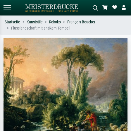
Startseite
Kunststile
Rokoko
François Boucher
Flusslandschaft mit antikem Tempel
Standardsuche
KI-Bildersuche
Suchen Sie nach Künstlern, Werktiteln
Beschreiben Sie die Szene – z.B. Grüne
oder Stilen – z.B. Monet,
Wiese, Abstrakt mit viel Rot, Dunkles
Sternennacht, Impressionismus, Welle
Ölgemälde, Stehender Akt neben einem
Hokusai, Akt.
Baum.