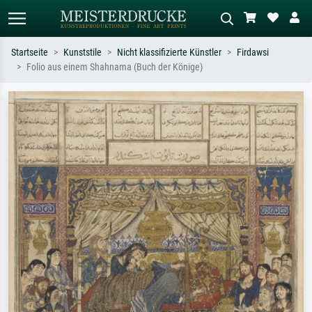
Startseite
Kunststile
Nicht klassifizierte Künstler
Firdawsi
Folio aus einem Shahnama (Buch der Könige)
Standardsuche
KI-Bildersuche
Suchen Sie nach Künstlern, Werktiteln
Beschreiben Sie die Szene – z.B. Grüne
oder Stilen – z.B. Monet,
Wiese, Abstrakt mit viel Rot, Dunkles
Sternennacht, Impressionismus, Welle
Ölgemälde, Stehender Akt neben einem
Hokusai, Akt.
Baum.