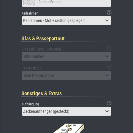
(Canvas Venezia)
Keilrahmen
Keilrahmen - Motiv seitlich gespiegelt
Glas & Passepartout
Glas (inklusive Rückwand)
Bitte wählen
Passepartout
Kein Passepartout
Sonstiges & Extras
Aufhängung
Zackenaufhänger (gesteckt)