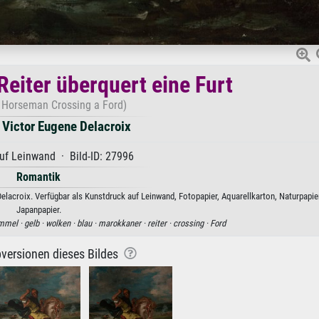
eiter überquert eine Furt
 Horseman Crossing a Ford)
 Victor Eugene Delacroix
uf Leinwand · Bild-ID: 27996
Romantik
elacroix. Verfügbar als Kunstdruck auf Leinwand, Fotopapier, Aquarellkarton, Naturpapie
Japanpapier.
mmel ·
gelb ·
wolken ·
blau ·
marokkaner ·
reiter ·
crossing ·
Ford
versionen dieses Bildes