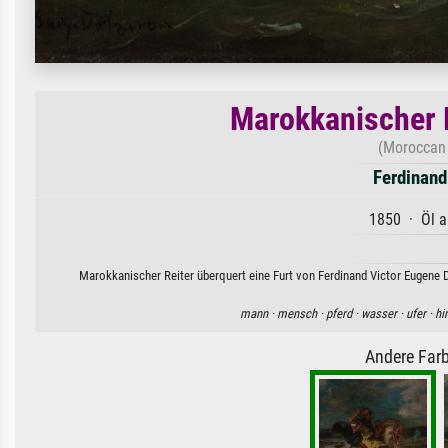
Marokkanischer R
(Moroccan
Ferdinand
1850 · Öl a
Marokkanischer Reiter überquert eine Furt von Ferdinand Victor Eugene D
mann ·
mensch ·
pferd ·
wasser ·
ufer ·
hi
Andere Farb