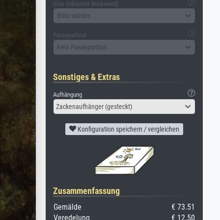
Glas (inklusive Rückwand)
Bitte wählen
Passepartout
Kein Passepartout
Sonstiges & Extras
Aufhängung
Zackenaufhänger (gesteckt)
Konfiguration speichern / vergleichen
Zusammenfassung
Gemälde
€ 73.51
Veredelung
€ 12.50