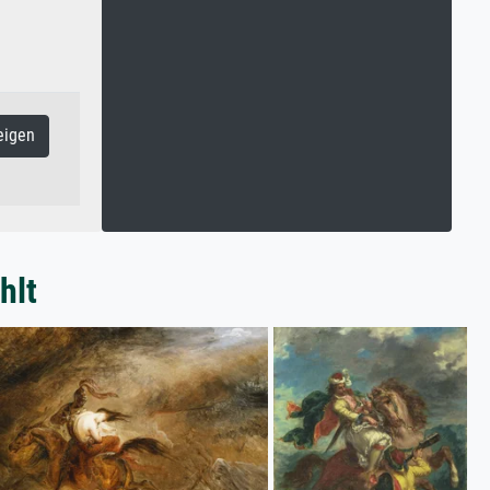
eigen
hlt