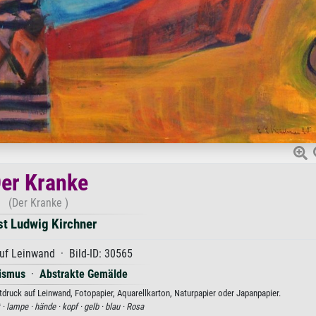
er Kranke
(Der Kranke )
st Ludwig Kirchner
uf Leinwand · Bild-ID: 30565
ismus
·
Abstrakte Gemälde
tdruck auf Leinwand, Fotopapier, Aquarellkarton, Naturpapier oder Japanpapier.
 ·
lampe ·
hände ·
kopf ·
gelb ·
blau ·
Rosa