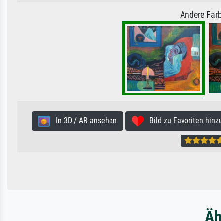
Andere Farb
In 3D / AR ansehen
Bild zu Favoriten hinz
Äh