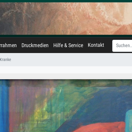
Kontakt
errahmen
Druckmedien
Hilfe & Service
 Kranke