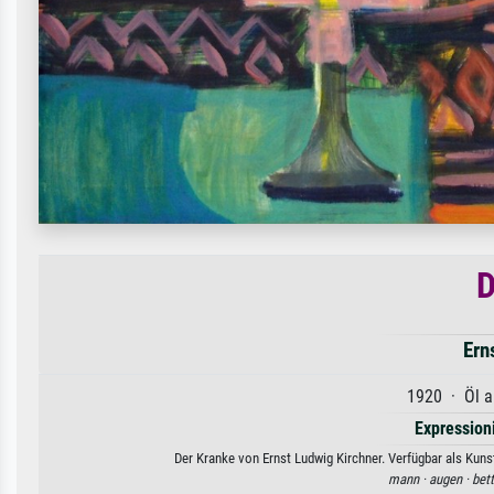
D
Ern
1920 · Öl a
Expression
Der Kranke von Ernst Ludwig Kirchner. Verfügbar als Kuns
mann ·
augen ·
bett