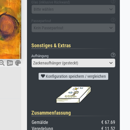
Glas (inklusive Rückwand)
Bitte wählen
Passepartout
Kein Passepartout
Sonstiges & Extras
Aufhängung
Zackenaufhänger (gesteckt)
Konfiguration speichern / vergleichen
Zusammenfassung
Gemälde
€ 67.69
Veredelung
€ 11.52