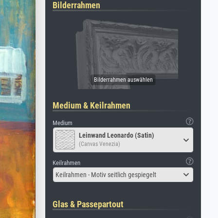
Bilderrahmen
Medium & Keilrahmen
Medium
Leinwand Leonardo (Satin)
(Canvas Venezia)
Keilrahmen
Keilrahmen - Motiv seitlich gespiegelt
Glas & Passepartout