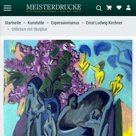
Startseite
Kunststile
Expressionismus
Ernst Ludwig Kirchner
Stilleben mit Skulptur
Standardsuche
KI-Bildersuche
Suchen Sie nach Künstlern, Werktiteln
Beschreiben Sie die Szene – z.B. Grüne
oder Stilen – z.B. Monet,
Wiese, Abstrakt mit viel Rot, Dunkles
Sternennacht, Impressionismus, Welle
Ölgemälde, Stehender Akt neben einem
Hokusai, Akt.
Baum.