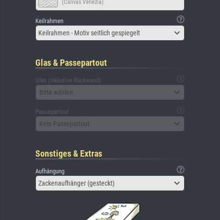
(Canvas Venezia)
Keilrahmen
Keilrahmen - Motiv seitlich gespiegelt
Glas & Passepartout
Glas (inklusive Rückwand)
Bitte wählen
Passepartout
Kein Passepartout
Sonstiges & Extras
Aufhängung
Zackenaufhänger (gesteckt)