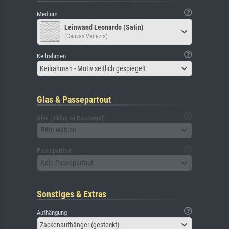
Medium
Leinwand Leonardo (Satin)
(Canvas Venezia)
Keilrahmen
Keilrahmen - Motiv seitlich gespiegelt
Glas & Passepartout
Glas (inklusive Rückwand)
Bitte wählen
Passepartout
Kein Passepartout
Sonstiges & Extras
Aufhängung
Zackenaufhänger (gesteckt)