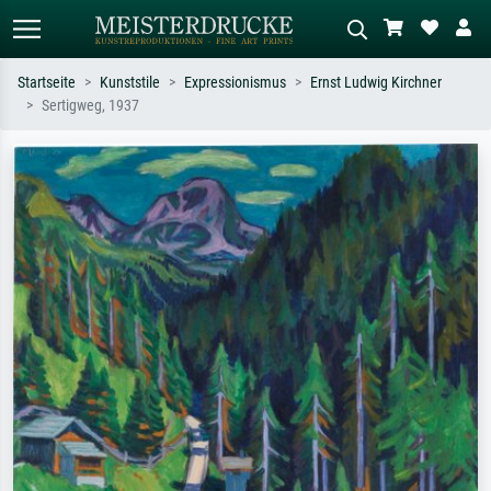
Startseite
Kunststile
Expressionismus
Ernst Ludwig Kirchner
Sertigweg, 1937
Standardsuche
KI-Bildersuche
Suchen Sie nach Künstlern, Werktiteln
Beschreiben Sie die Szene – z.B. Grüne
oder Stilen – z.B. Monet,
Wiese, Abstrakt mit viel Rot, Dunkles
Sternennacht, Impressionismus, Welle
Ölgemälde, Stehender Akt neben einem
Hokusai, Akt.
Baum.