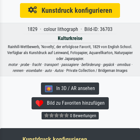
Kunstdruck konfigurieren
1829 · colour lithograph · Bild-ID: 36703
Kulturkreise
Rainhill-Wettbewerb, 'Novelty', der erfolglose Favorit, 1829 von English School.
Verfügbar als Kunstdruck auf Leinwand, Fotopapier, Aquarellkarton, Naturpapier
oder Japanpapier.
motor ·
probe ·
fracht ·
transport ·
passagiere ·
beförderung ·
gepäck ·
omnibus ·
rennen ·
eisenbahn ·
auto ·
Autos
· Private Collection / Bridgeman Images
In 3D / AR ansehen
Bild zu Favoriten hinzufügen
0 Bewertungen
Kunstdruck konfigurieren