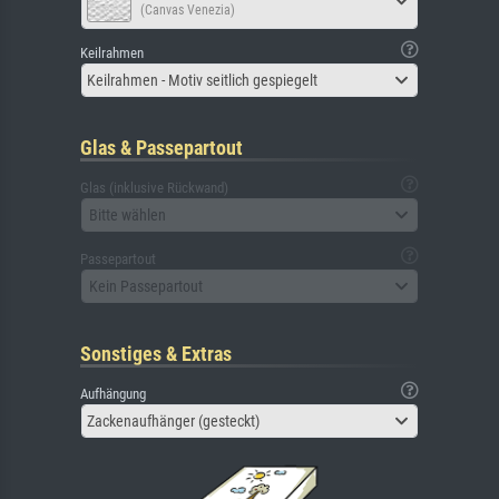
(Canvas Venezia)
Keilrahmen
Keilrahmen - Motiv seitlich gespiegelt
Glas & Passepartout
Glas (inklusive Rückwand)
Bitte wählen
Passepartout
Kein Passepartout
Sonstiges & Extras
Aufhängung
Zackenaufhänger (gesteckt)