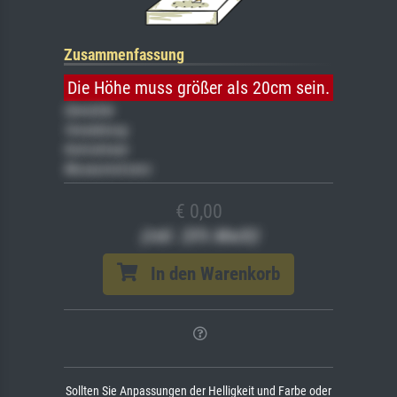
Zusammenfassung
Die Höhe muss größer als 20cm sein.
Gemälde
Veredelung
Keilrahmen
Museumslizenz
€ 0,00
(inkl. 20% MwSt)
In den Warenkorb
Sollten Sie Anpassungen der Helligkeit und Farbe oder