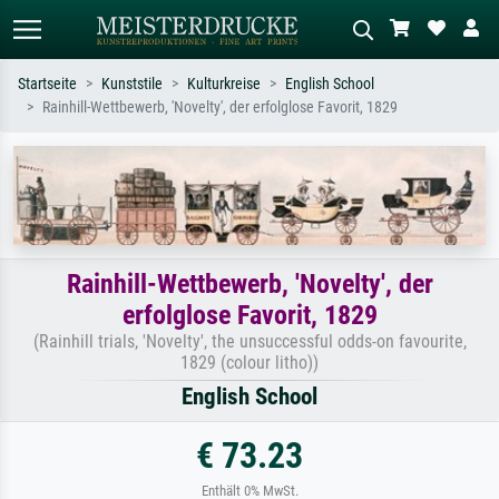
Startseite
Kunststile
Kulturkreise
English School
Rainhill-Wettbewerb, 'Novelty', der erfolglose Favorit, 1829
Standardsuche
KI-Bildersuche
Suchen Sie nach Künstlern, Werktiteln
Beschreiben Sie die Szene – z.B. Grüne
oder Stilen – z.B. Monet,
Wiese, Abstrakt mit viel Rot, Dunkles
Sternennacht, Impressionismus, Welle
Ölgemälde, Stehender Akt neben einem
Hokusai, Akt.
Baum.
Rainhill-Wettbewerb, 'Novelty', der
erfolglose Favorit, 1829
(Rainhill trials, 'Novelty', the unsuccessful odds-on favourite,
1829 (colour litho))
English School
€ 73.23
Enthält 0% MwSt.