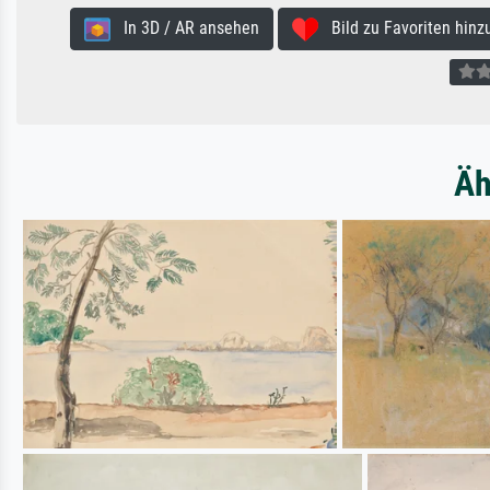
In 3D / AR ansehen
Bild zu Favoriten hinz
Äh