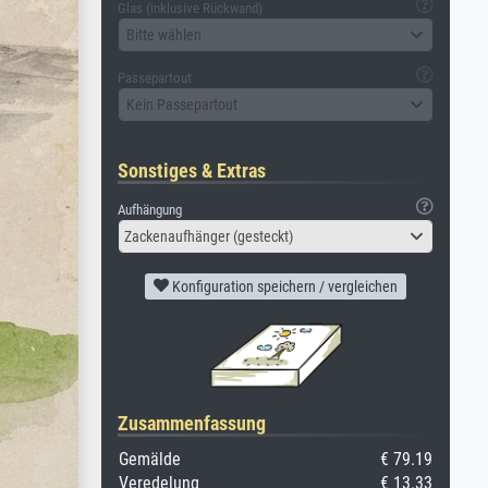
Glas (inklusive Rückwand)
Bitte wählen
Passepartout
Kein Passepartout
Sonstiges & Extras
Aufhängung
Zackenaufhänger (gesteckt)
Konfiguration speichern / vergleichen
Zusammenfassung
Gemälde
€ 79.19
Veredelung
€ 13.33