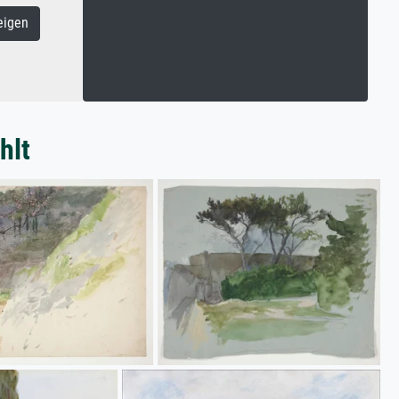
eigen
hlt