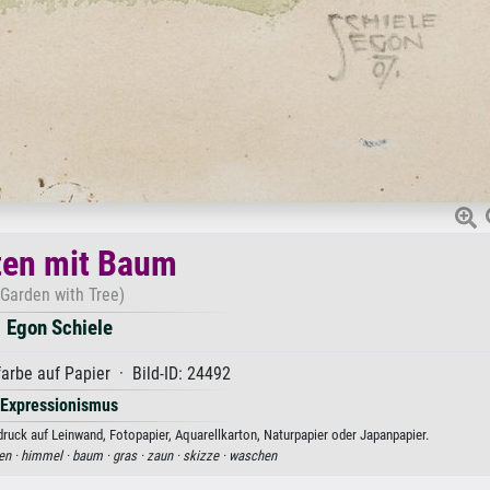
ten mit Baum
(Garden with Tree)
Egon Schiele
rbe auf Papier · Bild-ID: 24492
Expressionismus
ruck auf Leinwand, Fotopapier, Aquarellkarton, Naturpapier oder Japanpapier.
en ·
himmel ·
baum ·
gras ·
zaun ·
skizze ·
waschen