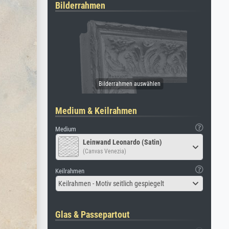
Bilderrahmen
Medium & Keilrahmen
Medium
Leinwand Leonardo (Satin)
(Canvas Venezia)
Keilrahmen
Keilrahmen - Motiv seitlich gespiegelt
Glas & Passepartout