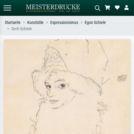
Startseite
Kunststile
Expressionismus
Egon Schiele
Gerti Schiele
Standardsuche
KI-Bildersuche
Suchen Sie nach Künstlern, Werktiteln
Beschreiben Sie die Szene – z.B. Grüne
oder Stilen – z.B. Monet,
Wiese, Abstrakt mit viel Rot, Dunkles
Sternennacht, Impressionismus, Welle
Ölgemälde, Stehender Akt neben einem
Hokusai, Akt.
Baum.