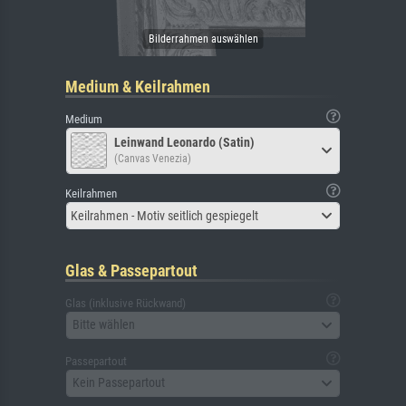
Medium & Keilrahmen
Medium
Leinwand Leonardo (Satin)
(Canvas Venezia)
Keilrahmen
Keilrahmen - Motiv seitlich gespiegelt
Glas & Passepartout
Glas (inklusive Rückwand)
Bitte wählen
Passepartout
Kein Passepartout