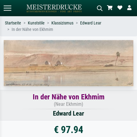
Startseite
Kunststile
Klassizismus
Edward Lear
In der Nähe von Ekhmim
Standardsuche
KI-Bildersuche
Suchen Sie nach Künstlern, Werktiteln
Beschreiben Sie die Szene – z.B. Grüne
oder Stilen – z.B. Monet,
Wiese, Abstrakt mit viel Rot, Dunkles
Sternennacht, Impressionismus, Welle
Ölgemälde, Stehender Akt neben einem
Hokusai, Akt.
Baum.
In der Nähe von Ekhmim
(Near Ekhmim)
Edward Lear
€ 97.94