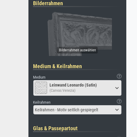
Bilderrahmen
Medium & Keilrahmen
Medium
Leinwand Leonardo (Satin)
(Canvas Venezia)
Keilrahmen
Keilrahmen - Motiv seitlich gespiegelt
Glas & Passepartout