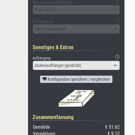
Glas (inklusive Rückwand)
Bitte wählen
Passepartout
Kein Passepartout
Sonstiges & Extras
Aufhängung
Zackenaufhänger (gesteckt)
Konfiguration speichern / vergleichen
Zusammenfassung
Gemälde
€ 51.62
Veredelung
€ 9.13