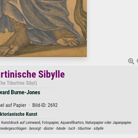
rtinische Sibylle
The Tiburtine Sibyl)
ward Burne-Jones
el auf Papier · Bild-ID: 2692
iktorianische Kunst
s Kunstdruck auf Leinwand, Fotopapier, Aquarellkarton, Naturpapier oder Japanpapier.
niedergeschlagen ·
besorgt ·
düster ·
hände ·
tuch ·
tiburtine ·
sibylle