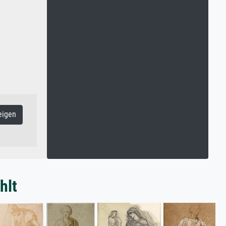
eigen
hlt